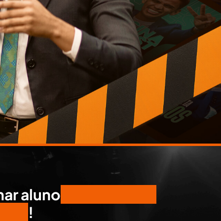
nar aluno
VITALÍCIO de
ANCO
!