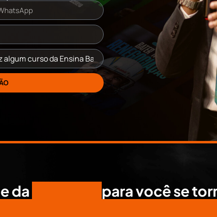
ÇÃO
de da
HISTÓRIA
para você se tor
OS OS CURSOS DA ENSINA B