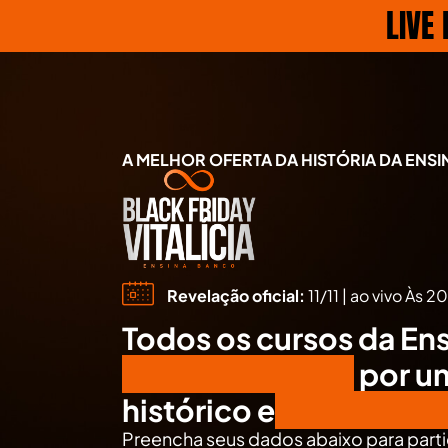
LIVE
A MELHOR OFERTA DA HISTÓRIA DA ENS
Revelação oficial:
11/11 | ao vivo Às 2
Todos os cursos da En
atuais e futuros,
por u
histórico e
acesso vital
Preencha seus dados abaixo para parti