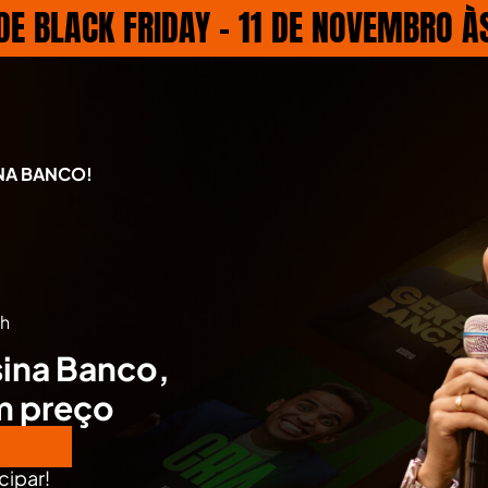
 DE BLACK FRIDAY - 11 DE NOVEMBRO À
INA BANCO!
0h
sina Banco,
m preço
ício!
cipar!