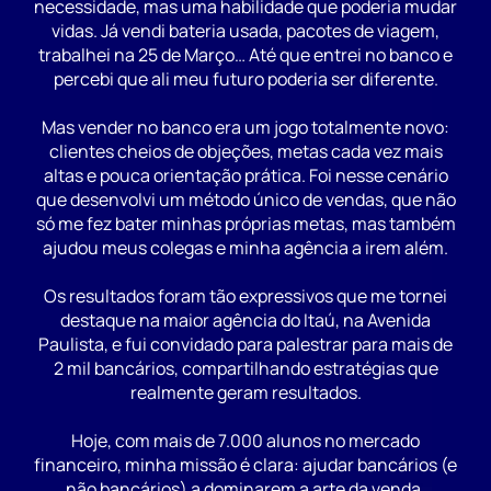
necessidade, mas uma habilidade que poderia mudar
vidas. Já vendi bateria usada, pacotes de viagem,
trabalhei na 25 de Março… Até que entrei no banco e
percebi que ali meu futuro poderia ser diferente.
Mas vender no banco era um jogo totalmente novo:
clientes cheios de objeções, metas cada vez mais
altas e pouca orientação prática. Foi nesse cenário
que desenvolvi um método único de vendas, que não
só me fez bater minhas próprias metas, mas também
ajudou meus colegas e minha agência a irem além.
Os resultados foram tão expressivos que me tornei
destaque na maior agência do Itaú, na Avenida
Paulista, e fui convidado para palestrar para mais de
2 mil bancários, compartilhando estratégias que
realmente geram resultados.
Hoje, com mais de 7.000 alunos no mercado
financeiro, minha missão é clara: ajudar bancários (e
não bancários) a dominarem a arte da venda,