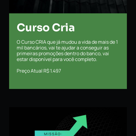
Curso Cria
O Curso CRIA que já mudou a vida de mais de 1
mil bancários, vai te ajudar a conseguir as
primeiras promoções dentro do banco, vai
estar disponível para você completo.
Preço Atual R$ 1.497