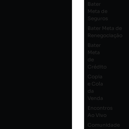
Bater
Meta de
Seguros
Bater Meta de
Renegociação
Bater
Meta
de
Crédito
Copia
e Cola
da
Venda
Encontros
Ao Vivo
Comunidade