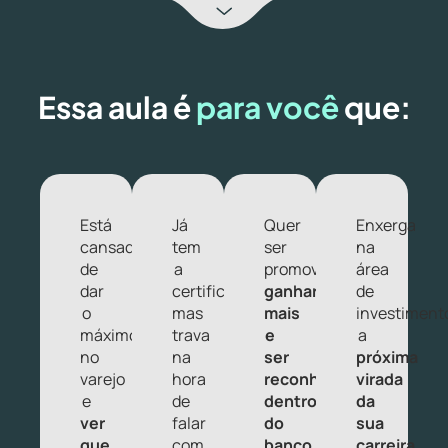
Essa aula é
para você
que:
Está
Já
Quer
Enxerga
cansado
tem
ser
na
de
a
promovido,
área
dar
certificação
ganhar
de
o
mas
mais
investiment
máximo
trava
e
a
no
na
ser
próxima
varejo
hora
reconhecido
virada
e
de
dentro
da
ver
falar
do
sua
que
com
banco
carreira