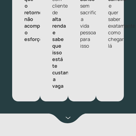
o
cliente
sem
e
retorno
de
sacrificar
quer
não
alta
a
saber
acompanha
renda
vida
exatamente
o
e
pessoal
como
esforço
sabe
para
chegar
que
isso
lá
isso
está
te
custando
a
vaga