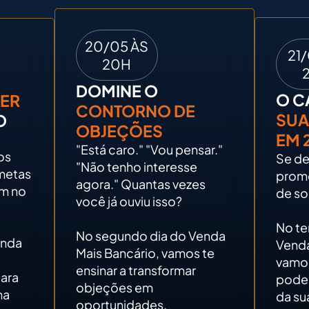
20/05 ÀS
21
20H
DOMINE O
O C
ER
CONTORNO DE
SU
O
OBJEÇÕES
EM 
"Está caro." "Vou pensar."
os
Se de
"Não tenho interesse
metas
promo
agora." Quantas vezes
em no
de so
você já ouviu isso?
No te
No segundo dia do Venda
enda
Venda
Mais Bancário, vamos te
vamo
ensinar a transformar
para
pode 
objeções em
ma
da su
oportunidades.