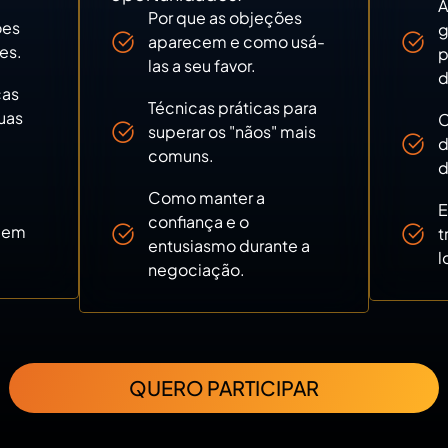
A
Por que as objeções
ões
g
aparecem e como usá-
es.
p
las a seu favor.
d
cas
Técnicas práticas para
uas
C
superar os "nãos" mais
d
comuns.
d
Como manter a
E
confiança e o
" em
t
entusiasmo durante a
l
negociação.
QUERO PARTICIPAR