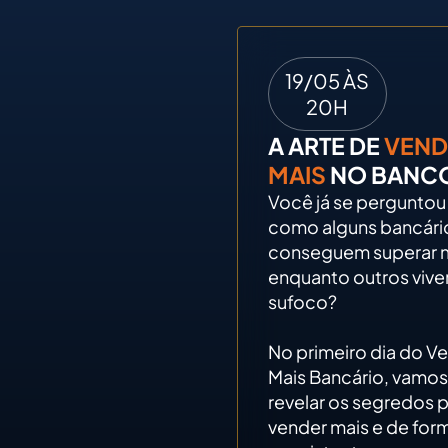
19/05 ÀS
20H
A ARTE DE
VEND
MAIS
NO BANC
Você já se perguntou
como alguns bancári
conseguem superar 
enquanto outros viv
sufoco?
No primeiro dia do V
Mais Bancário, vamos
revelar os segredos 
vender mais e de for