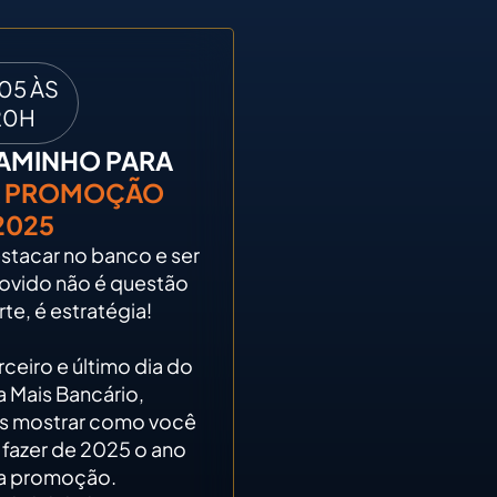
/05 ÀS
20H
AMINHO PARA
A PROMOÇÃO
2025
stacar no banco e ser
vido não é questão
rte, é estratégia!
rceiro e último dia do
 Mais Bancário,
s mostrar como você
fazer de 2025 o ano
a promoção.